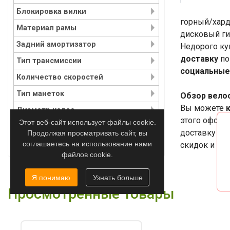
Блокировка вилки
горный/хардт
Материал рамы
дисковый ги
Задний амортизатор
Недорого ку
доставку
по
Тип трансмиссии
социальные
Количество скоростей
Тип манеток
Обзор велос
Вы можете
Диаметр колес
этого оформ
Этот веб-сайт использует файлы cookie.
Передний тормоз
доставку по
Продолжая просматривать сайт, вы
Материал педалей
соглашаетесь на использование нами
скидок и по
файлов cookie.
Я понимаю
Узнать больше
Просмотренные товары