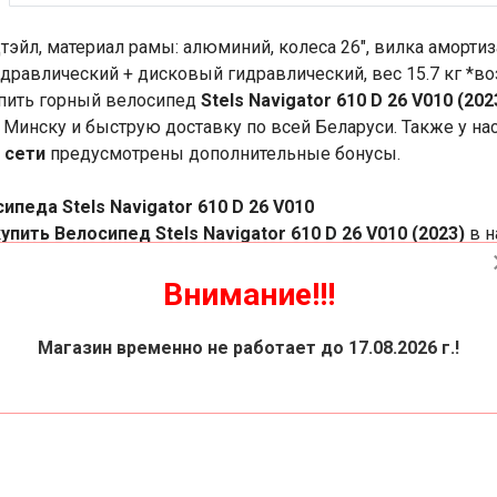
эйл, материал рамы: алюминий, колеса 26", вилка амортиз
дравлический + дисковый гидравлический, вес 15.7 кг *
пить горный велосипед
Stels Navigator 610 D 26 V010 (202
 Минску и быструю доставку по всей Беларуси. Также у на
 сети
предусмотрены дополнительные бонусы.
ипеда Stels Navigator 610 D 26 V010
купить Велосипед Stels Navigator 610 D 26 V010 (2023)
в н
ите заявку в корзине или сделайте заказ по телефону. Ос
 всей Беларуси (условия доставки по Беларуси уточняйте у
Внимание!!!
дарков! Подпишитесь на наш
YouTube канал
и получите пода
Магазин временно не работает до 17.08.2026 г.!