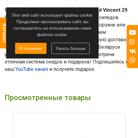
Вы можете
купить Велосипед Greenland Vincent 29
Этот веб-сайт использует файлы cookie.
(2024)
в нашем интернет-магазине велосипедов
Продолжая просматривать сайт, вы
livvelo.by. Для этого оформите заявку в корзине или
Каталог
соглашаетесь на использование нами
сделайте заказ по телефону. Осуществляем
файлов cookie.
бесплатную доставку по Минску и быструю доставку
по всей Беларуси (условия доставки по Беларуси
Я понимаю
Узнать больше
уточняйте у менеджера). Также предусмотрена
отличная система скидок и подарков! Подпишитесь на
наш
YouTube канал
и получите подарок.
Просмотренные товары